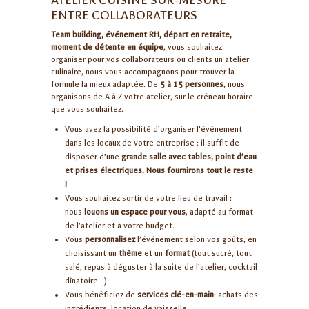
ATELIER CUISINE SUR-MESURE
ENTRE COLLABORATEURS
Team building, événement RH, départ en retraite,
moment de détente en équipe
, vous souhaitez
organiser pour vos collaborateurs ou clients un atelier
culinaire, nous vous accompagnons pour trouver la
formule la mieux adaptée. De
5 à 15 personnes
, nous
organisons de A à Z votre atelier, sur le créneau horaire
que vous souhaitez.
Vous avez la possibilité d’organiser l’événement
dans les locaux de votre entreprise : il suffit de
disposer d’une
grande salle avec tables, point d’eau
et prises électriques. Nous fournirons tout le reste
!
Vous souhaitez sortir de votre lieu de travail :
nous
louons un espace pour vous
, adapté au format
de l’atelier et à votre budget.
Vous
personnalisez
l’événement selon vos goûts, en
choisissant un
thème
et un
format
(tout sucré, tout
salé, repas à déguster à la suite de l’atelier, cocktail
dînatoire…)
Vous bénéficiez de
services clé-en-main
: achats des
ingrédients, location de vaisselle…