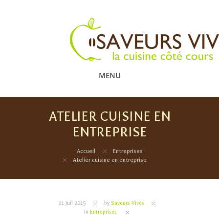
MENU
ATELIER CUISINE EN
ENTREPRISE
Accueil
Entreprises
Atelier cuisine en entreprise
21 Juil 2015
by
Saveurs Vives
In
Entreprises