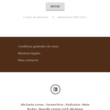
RETOUR
«
Cours de pâtisserie
Anniversaire Petit Chef
»
Conditions générales de vente
Mentions légales
Nous contacter
Alix Dautry Leroux - SaveursVives ; Réalisation : Marie
Bochet ; Nouvelle version 2018: Alix Renou