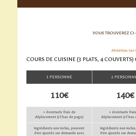
VOUS TROUVEREZ CI-
Attention: Les 
COURS DE CUISINE (3 PLATS, 4 COUVERTS)
1 PERSONNE
2 PERSONN
110€
140€
+ éventuels frais de
+ éventuels frai
déplacement (cf.bas de page)
déplacement (cf.bas 
Ingrédients non inclus, peuvent
Ingrédients non inclus
être ajoutés sur demande avec
être ajoutés sur dem