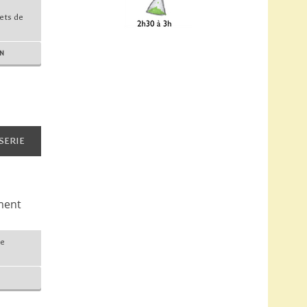
+
ets de
ON
SERIE
ment
de