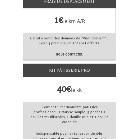
FRAIS DE DÉPLACEMENT
1€
le km A/R
Calcul à partir des données de "Viamichelin.fr" ;
Les 15 premiers km A/R sont offerts
NOUS CONTACTER
KIT PÂTISSERIE PRO
40€
le kit
Contient 1 thermomètre pâtissier
professionnel, 1 maryse souple, 3 poches à
douilles réutilisables, 1 douille unie et 1 douille
cannelée
Indispensable pour la réalisation de jolis
glaçages, cupcakes, verrines, choux... et plus